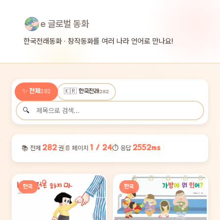
e 글로벌 동화
한국전래동화 · 창작동화를 여러 나라 언어로 만나요!
✨ 전체
🇰🇷 한국전래
282
282
282
1 / 24
2552ms
📚 전체
권
📄 페이지
⏱ 응답
한국
한국