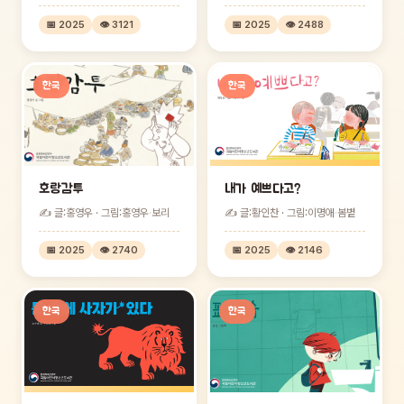
📅 2025
👁 3121
📅 2025
👁 2488
한국
한국
호랑감투
내가 예쁘다고?
✍ 글:홍영우 · 그림:홍영우
·
보리
✍ 글:황인찬 · 그림:이명애
·
봄볕
📅 2025
👁 2740
📅 2025
👁 2146
한국
한국