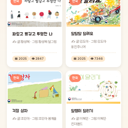
한국
한국
달달달 달려요
파랗고 빨갛고 투명한 나
✍ 글:김도아 · 그림:김도아
·
✍ 글:황성혜 · 그림:황성혜
·
달그림
웅진주니어
📅 2025
👁 2847
📅 2025
👁 7346
한국
한국
걱정 상자
달팽이 달리기
✍ 글:조민아 · 그림:조민아
·
봄개울
✍ 글:이혜인 · 그림:이혜인
·
킨더랜드