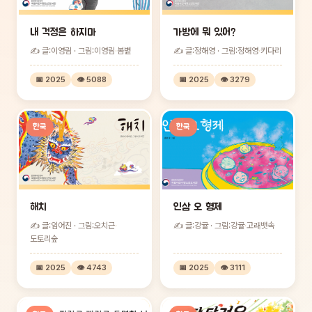
내 걱정은 하지마
가방에 뭐 있어?
✍ 글:이영림 · 그림:이영림
·
봄볕
✍ 글:정해영 · 그림:정해영
·
키다리
📅 2025
👁 5088
📅 2025
👁 3279
한국
한국
해치
인삼 오 형제
✍ 글:임어진 · 그림:오치근
·
✍ 글:강귤 · 그림:강귤
·
고래뱃속
도토리숲
📅 2025
👁 4743
📅 2025
👁 3111