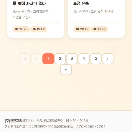
문 밖에 사자가 있다
표정 연습
✍ 글:윤아해 · 그림:조원희
·
✍ 글:유진 · 그림:유진
·
빨간콩
뜨인돌 어린이
📅 2025
👁 1942
📅 2025
👁 2397
‹‹
‹
1
2
3
4
5
›
››
(주)찬진교육
대표이사 : 신용
사업자등록번호 : 141-81-19134
통신판매업신고번호 : 경기파주-0106
소비자상담실 : 070-5099-6762